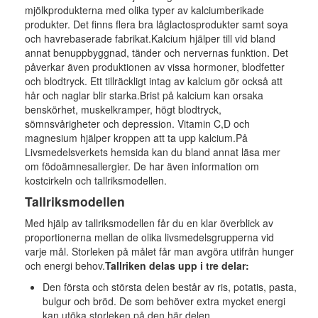
mjölkprodukterna med olika typer av kalciumberikade
produkter. Det finns flera bra låglactosprodukter samt soya
och havrebaserade fabrikat.Kalcium hjälper till vid bland
annat benuppbyggnad, tänder och nervernas funktion. Det
påverkar även produktionen av vissa hormoner, blodfetter
och blodtryck. Ett tillräckligt intag av kalcium gör också att
hår och naglar blir starka.Brist på kalcium kan orsaka
benskörhet, muskelkramper, högt blodtryck,
sömnsvårigheter och depression. Vitamin C,D och
magnesium hjälper kroppen att ta upp kalcium.På
Livsmedelsverkets hemsida kan du bland annat läsa mer
om födoämnesallergier. De har även information om
kostcirkeln och tallriksmodellen.
Tallriksmodellen
Med hjälp av tallriksmodellen får du en klar överblick av
proportionerna mellan de olika livsmedelsgrupperna vid
varje mål. Storleken på målet får man avgöra utifrån hunger
och energi behov.
Tallriken delas upp i tre delar:
Den första och största delen består av ris, potatis, pasta,
bulgur och bröd. De som behöver extra mycket energi
kan utöka storleken på den här delen.