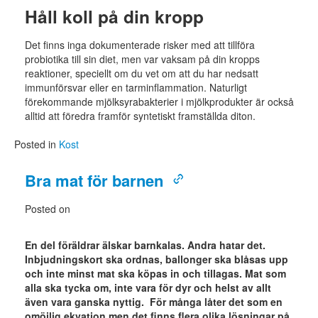
Håll koll på din kropp
Det finns inga dokumenterade risker med att tillföra
probiotika till sin diet, men var vaksam på din kropps
reaktioner, speciellt om du vet om att du har nedsatt
immunförsvar eller en tarminflammation. Naturligt
förekommande mjölksyrabakterier i mjölkprodukter är också
alltid att föredra framför syntetiskt framställda diton.
Posted in
Kost
Bra mat för barnen
Posted on
En del föräldrar älskar barnkalas. Andra hatar det.
Inbjudningskort ska ordnas, ballonger ska blåsas upp
och inte minst mat ska köpas in och tillagas. Mat som
alla ska tycka om, inte vara för dyr och helst av allt
även vara ganska nyttig. För många låter det som en
omöjlig ekvation men det finns flera olika lösningar på