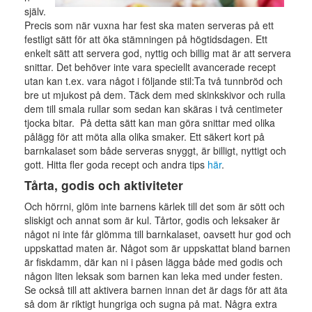
själv.
Precis som när vuxna har fest ska maten serveras på ett
festligt sätt för att öka stämningen på högtidsdagen. Ett
enkelt sätt att servera god, nyttig och billig mat är att servera
snittar. Det behöver inte vara speciellt avancerade recept
utan kan t.ex. vara något i följande stil:Ta två tunnbröd och
bre ut mjukost på dem. Täck dem med skinkskivor och rulla
dem till smala rullar som sedan kan skäras i två centimeter
tjocka bitar. På detta sätt kan man göra snittar med olika
pålägg för att möta alla olika smaker. Ett säkert kort på
barnkalaset som både serveras snyggt, är billigt, nyttigt och
gott. Hitta fler goda recept och andra tips
här
.
Tårta, godis och aktiviteter
Och hörrni, glöm inte barnens kärlek till det som är sött och
sliskigt och annat som är kul. Tårtor, godis och leksaker är
något ni inte får glömma till barnkalaset, oavsett hur god och
uppskattad maten är. Något som är uppskattat bland barnen
är fiskdamm, där kan ni i påsen lägga både med godis och
någon liten leksak som barnen kan leka med under festen.
Se också till att aktivera barnen innan det är dags för att äta
så dom är riktigt hungriga och sugna på mat. Några extra