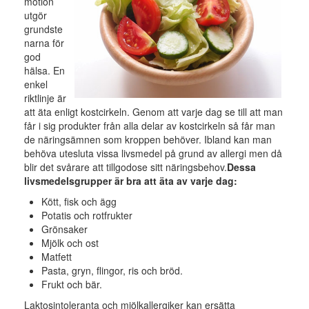
motion
utgör
grundste
narna för
god
hälsa. En
enkel
riktlinje är
att äta enligt kostcirkeln. Genom att varje dag se till att man
får i sig produkter från alla delar av kostcirkeln så får man
de näringsämnen som kroppen behöver. Ibland kan man
behöva utesluta vissa livsmedel på grund av allergi men då
blir det svårare att tillgodose sitt näringsbehov.
Dessa
livsmedelsgrupper är bra att äta av varje dag:
Kött, fisk och ägg
Potatis och rotfrukter
Grönsaker
Mjölk och ost
Matfett
Pasta, gryn, flingor, ris och bröd.
Frukt och bär.
Laktosintoleranta och mjölkallergiker kan ersätta