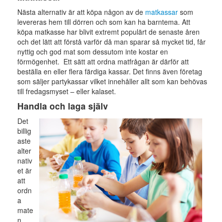
Nästa alternativ är att köpa någon av de
matkassar
som
levereras hem till dörren och som kan ha barntema. Att
köpa matkasse har blivit extremt populärt de senaste åren
och det lätt att förstå varför då man sparar så mycket tid, får
nyttig och god mat som dessutom inte kostar en
förmögenhet. Ett sätt att ordna matfrågan är därför att
beställa en eller flera färdiga kassar. Det finns även företag
som säljer partykassar vilket innehåller allt som kan behövas
till fredagsmyset – eller kalaset.
Handla och laga själv
Det
billig
aste
alter
nativ
et är
att
ordn
a
mate
n