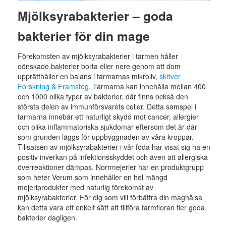
Mjölksyrabakterier – goda
bakterier för din mage
Förekomsten av mjölksyrabakterier i tarmen håller
oönskade bakterier borta eller nere genom att dom
upprätthåller en balans i tarmarnas mikroliv,
skriver
Forskning & Framsteg
. Tarmarna kan innehålla mellan 400
och 1000 olika typer av bakterier, där finns också den
största delen av immunförsvarets celler. Detta samspel i
tarmarna innebär ett naturligt skydd mot cancer, allergier
och olika inflammatoriska sjukdomar eftersom det är där
som grunden läggs för uppbyggnaden av våra kroppar.
Tillsatsen av mjölksyrabakterier i vår föda har visat sig ha en
positiv inverkan på infektionsskyddet och även att allergiska
överreaktioner dämpas. Norrmejerier har en produktgrupp
som heter Verum som innehåller en hel mängd
mejeriprodukter med naturlig förekomst av
mjölksyrabakterier. För dig som vill förbättra din maghälsa
kan detta vara ett enkelt sätt att tillföra tarmfloran fler goda
bakterier dagligen.