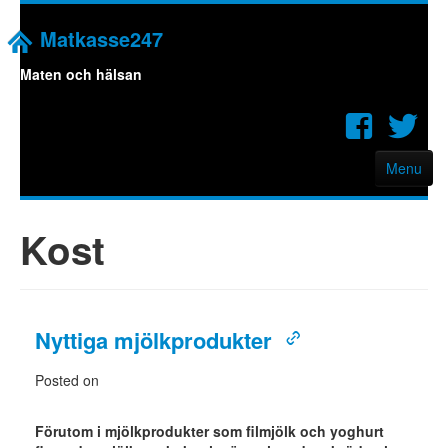
Matkasse247
Maten och hälsan
Menu
Hem
Kost
Matkassen
Om oss
Nyttiga mjölkprodukter
Posted on
Förutom i mjölkprodukter som filmjölk och yoghurt