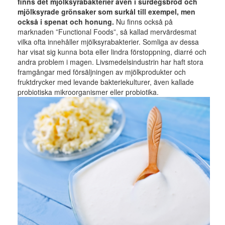
finns det mjölksyrabakterier även i surdegsbröd och
mjölksyrade grönsaker som surkål till exempel, men
också i spenat och honung.
Nu finns också på
marknaden ”Functional Foods”, så kallad mervärdesmat
vilka ofta innehåller mjölksyrabakterier. Somliga av dessa
har visat sig kunna bota eller lindra förstoppning, diarré och
andra problem i magen. Livsmedelsindustrin har haft stora
framgångar med försäljningen av mjölkprodukter och
fruktdrycker med levande bakteriekulturer, även kallade
probiotiska mikroorganismer eller probiotika.